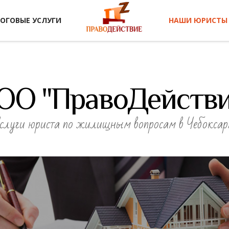
ЛОГОВЫЕ УСЛУГИ
НАШИ ЮРИСТЫ
ОО "ПравоДействи
слуги юриста по жилищным вопросам в Чебоксар