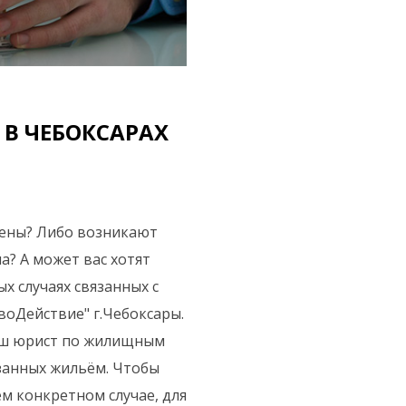
В ЧЕБОКСАРАХ
мены? Либо возникают
а? А может вас хотят
х случаях связанных с
оДействие" г.Чебоксары.
аш юрист по жилищным
язанных жильём. Чтобы
м конкретном случае, для