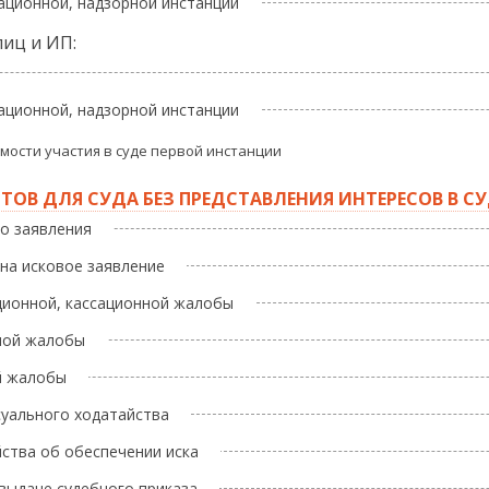
сационной, надзорной инстанции
лиц и ИП:
сационной, надзорной инстанции
мости участия в суде первой инстанции
ОВ ДЛЯ СУДА БЕЗ ПРЕДСТАВЛЕНИЯ ИНТЕРЕСОВ В СУ
го заявления
 на исковое заявление
яционной, кассационной жалобы
рной жалобы
ой жалобы
суального ходатайства
йства об обеспечении иска
 выдаче судебного приказа