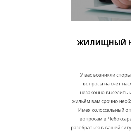
тва
 и
ЖИЛИЩНЫЙ ЮР
У вас возникли спор
вопросы на счёт нас
незаконно выселить и
жильём вам срочно необ
Имея колоссальный о
вопросам в Чебоксара
разобраться в вашей сит