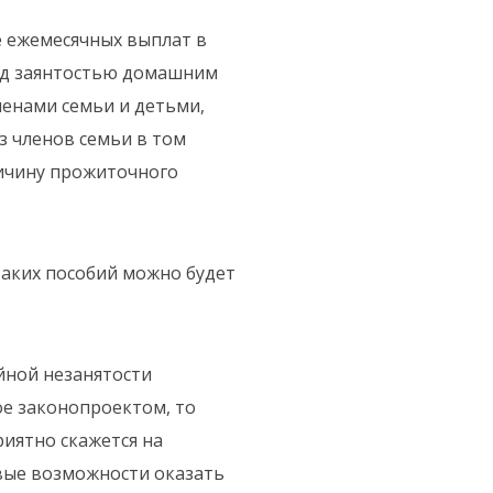
 ежемесячных выплат в
од заянтостью домашним
ленами семьи и детьми,
з членов семьи в том
личину прожиточного
таких пособий можно будет
йной незанятости
ое законопроектом, то
риятно скажется на
овые возможности оказать